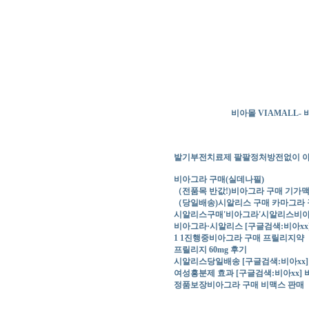
비아몰 VIAMALL
발기부전치료제 팔팔정처방전없이 
비아그라 구매(실데나필)
（전품목 반값!)비아그라 구매 기가
（당일배송)시알리스 구매 카마그라 
시알리스구매'비아그라'시알리스비
비아그라·시알리스 [구글검색:비아xx
1 1진행중비아그라 구매 프릴리지약
프릴리지 60mg 후기
시알리스당일배송 [구글검색:비아xx
여성흥분제 효과 [구글검색:비아xx]
정품보장비아그라 구매 비맥스 판매