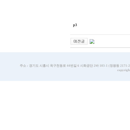
p3
주소 : 경기도 시흥시 옥구천동로 44번길 6 시화공단 2바 103-1 (정왕동 2171-2번지) | T
copyrigh