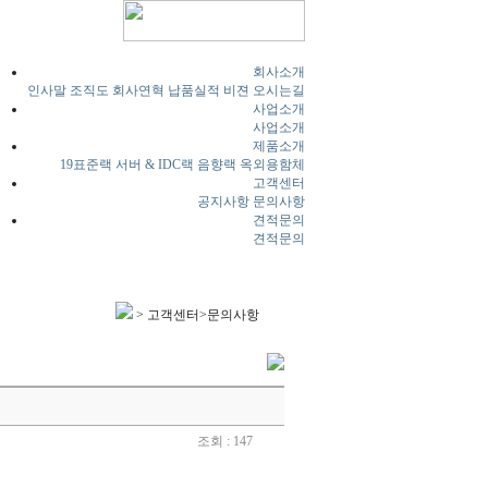
회사소개
인사말
조직도
회사연혁
납품실적
비젼
오시는길
사업소개
사업소개
제품소개
19표준랙
서버 & IDC랙
음향랙
옥외용함체
고객센터
공지사항
문의사항
견적문의
견적문의
> 고객센터>문의사항
조회 : 147