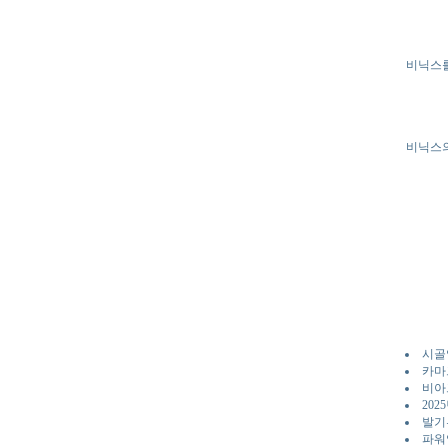
비닉스를
비닉스의
시골
카마
비아
20
발기
파워