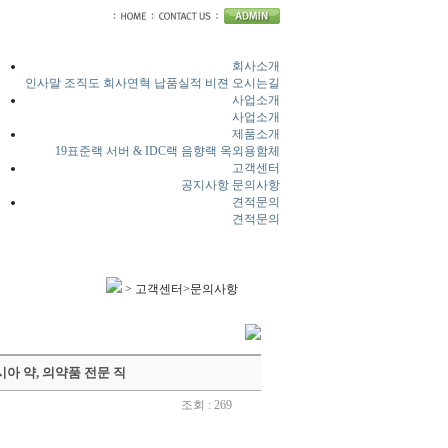
회사소개
인사말
조직도
회사연혁
납품실적
비젼
오시는길
사업소개
사업소개
제품소개
19표준랙
서버 & IDC랙
음향랙
옥외용함체
고객센터
공지사항
문의사항
견적문의
견적문의
> 고객센터>문의사항
러시아 약, 의약품 전문 직
조회 : 269