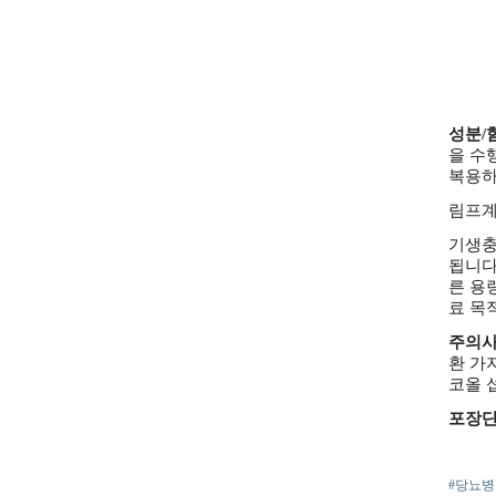
성분/
을 수
복용하
림프계 
기생충
됩니다
른 용
료 목
주의
환 가
코올 
포장
#당뇨