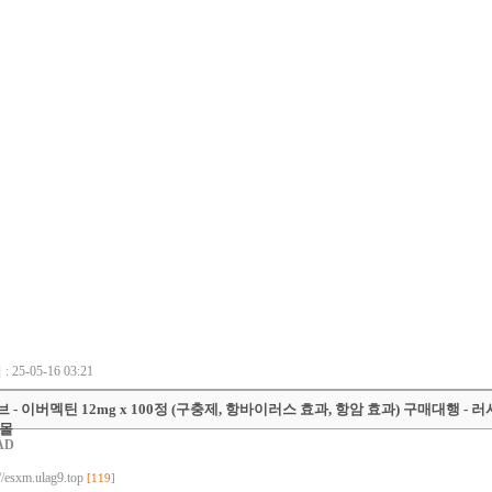
 25-05-16 03:21
 - 이버멕틴 12mg x 100정 (구충제, 항바이러스 효과, 항암 효과) 구매대행 - 
핑몰
AD
//esxm.ulag9.top
[119]