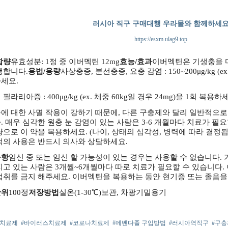
러시아 직구 구매대행 우라몰와 함께하세
https://esxm.ulag9.top
함량
유효성분: 1정 중 이버멕틴 12mg
효능/효과
이버멕틴은 기생충을 마
행합니다.
용법/용량
사상충증, 분선충증, 요충 감염 : 150~200μg/kg (ex
세요.
필라리아증 : 400μg/kg (ex. 체중 60kg일 경우 24mg)을 1회 복용하
에 대한 사멸 작용이 강하기 때문에, 다른 구충제와 달리 일반적으로 
.
매우 심각한 원충 눈 감염이 있는 사람은 3-6 개월마다 치료가 필요
량으로 이 약을 복용하세요. (나이, 상태의 심각성, 병력에 따라 결정됩
적의 사용은 반드시 의사와 상담하세요.
사항
임신 중 또는 임신 할 가능성이 있는 경우는 사용할 수 없습니다.
지고 있는 사람은 3개월~6개월마다 따로 치료가 필요할 수 있습니다.
섭취를 금지 해주세요.
이버멕틴을 복용하는 동안 현기증 또는 졸음을 
단위
100정
저장방법
실온(1-30℃)보관, 차광기밀용기
병치료제
#바이러스치료제
#코로나치료제
#메벤다졸 구입방법
#러시아역직구
#구충