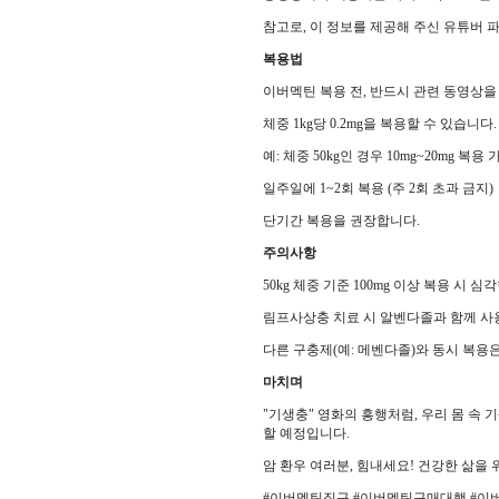
참고로, 이 정보를 제공해 주신 유튜버
복용법
이버멕틴 복용 전, 반드시 관련 동영상을
체중 1kg당 0.2mg을 복용할 수 있습니다. (
예: 체중 50kg인 경우 10mg~20mg 복용 
일주일에 1~2회 복용 (주 2회 초과 금지)
단기간 복용을 권장합니다.
주의사항
50kg 체중 기준 100mg 이상 복용 시 
림프사상충 치료 시 알벤다졸과 함께 사용
다른 구충제(예: 메벤다졸)와 동시 복용
마치며
"기생충" 영화의 흥행처럼, 우리 몸 속
할 예정입니다.
암 환우 여러분, 힘내세요! 건강한 삶을 
#이버멕틴직구 #이버멕틴구매대행 #이