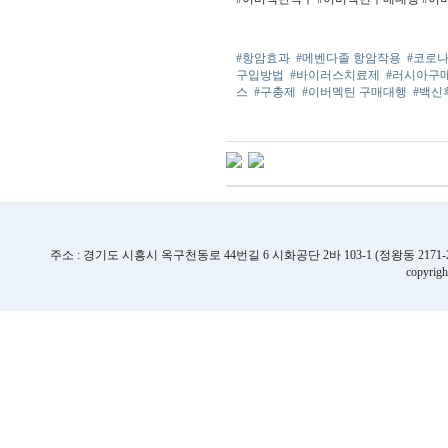
#항암효과
#메벤다졸 항암작용
#코로
구입방법
#바이러스치료제
#러시아구
스
#구충제
#이버멕틴 구매대행
#백신
주소 : 경기도 시흥시 옥구천동로 44번길 6 시화공단 2바 103-1 (정왕동 2171-2번지) | TE
copyrigh