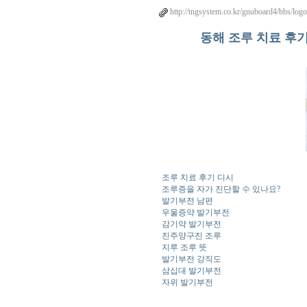
http://tngsystem.co.kr/gnuboard4/bbs/log
동해 조루 치료 후기
조루 치료 후기 디시
조루증을 자가 진단할 수 있나요?
발기부전 남편
우울증약 발기부전
감기약 발기부전
진주양구진 조루
지루 조루 뜻
발기부전 강직도
삼십대 발기부전
자위 발기부전