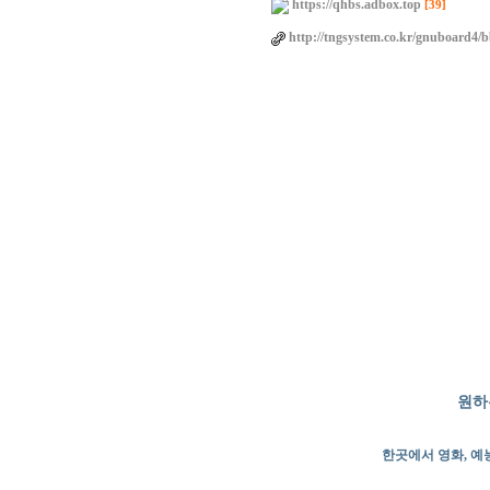
https://qhbs.adbox.top
[39]
http://tngsystem.co.kr/gnuboard4/
원하
한곳에서 영화, 예