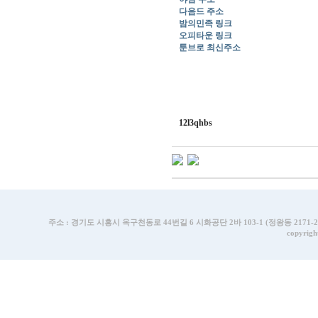
다음드 주소
밤의민족 링크
오피타운 링크
툰브로 최신주소
12l3qhbs
주소 : 경기도 시흥시 옥구천동로 44번길 6 시화공단 2바 103-1 (정왕동 2171-2번지) | T
copyrigh