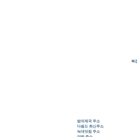
복잡
밤의제국 주소
다음드 최신주소
늑대닷컴 주소
야밤 주소