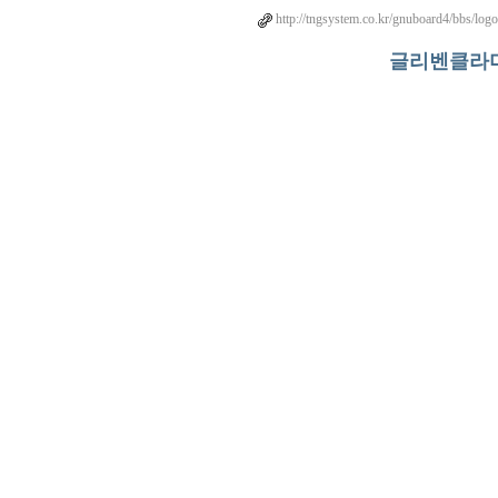
http://tngsystem.co.kr/gnuboard4/bbs/log
글리벤클라미드