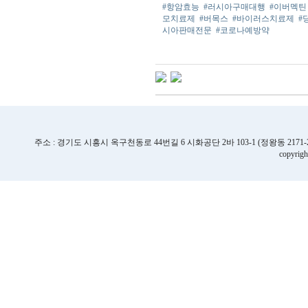
#항암효능
#러시아구매대행
#이버멕틴
모치료제
#버목스
#바이러스치료제
#
시아판매전문
#코로나예방약
주소 : 경기도 시흥시 옥구천동로 44번길 6 시화공단 2바 103-1 (정왕동 2171-2번지) | TE
copyrigh