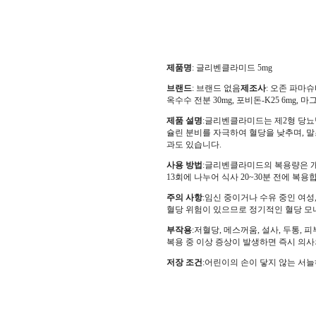
제품명
: 글리벤클라미드 5mg
브랜드
: 브랜드 없음
제조사
: 오존 파마슈
옥수수 전분 30mg, 포비돈-K25 6mg,
제품 설명
:글리벤클라미드는 제2형 당뇨
슐린 분비를 자극하여 혈당을 낮추며, 
과도 있습니다.
사용 방법
:글리벤클라미드의 복용량은 개인
13회에 나누어 식사 20~30분 전에 복
주의 사항
:임신 중이거나 수유 중인 여성,
혈당 위험이 있으므로 정기적인 혈당 모
부작용
:저혈당, 메스꺼움, 설사, 두통,
복용 중 이상 증상이 발생하면 즉시 의사
저장 조건
:어린이의 손이 닿지 않는 서