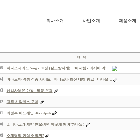
회사소개
사업소개
제품소개
제 목
05
피나스테리드 5mg x 90정 (탈모방지제) 구매대행 - 러시아 약, …
04
마나모아 먹튀 검증 사이트 - 마나모아 최신 대체 링크 - 마나모…
03
신입사원은 마왕 - 웹툰 우희
02
경주 시알리스 구매
01
의정부 아드레닌 dkemfpsls
00
Q.비아그라 처방 받으려면 어떻게 해야 하나요?
99
소개팅앱 현실 어떨까?