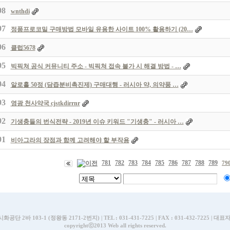
98
wnthdi
97
정품프로코밀 구매방법 모바일 유용한 사이트 100% 활용하기 (20…
96
클럽5678
95
빅픽쳐 공식 커뮤니티 주소 - 빅픽쳐 접속 불가 시 해결 방법 - …
94
알로홀 50정 (담즙분비촉진제) 구매대행 - 러시아 약, 의약품 …
93
영광 천사약국 cjstkdirrnr
92
기생충들의 번식전략 - 2019년 이슈 키워드 "기생충" - 러시아 …
91
비아그라의 장점과 함께 고려해야 할 부작용
781
782
783
784
785
786
787
788
789
79
바 103-1 (정왕동 2171-2번지) | TEL : 031-431-7225 | FAX : 031-432-7225 | 대표자
copyrightⓒ2013 Web all rights reserved.