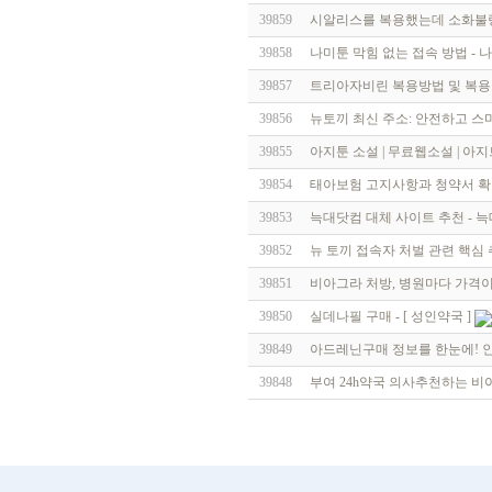
39859
시알리스를 복용했는데 소화불량
39858
나미툰 막힘 없는 접속 방법 - 나
39857
트리아자비린 복용방법 및 복용량 -
39856
뉴토끼 최신 주소: 안전하고 
39855
아지툰 소설 | 무료웹소설 | 아
39854
태아보험 고지사항과 청약서 
39853
늑대닷컴 대체 사이트 추천 - 늑
39852
뉴 토끼 접속자 처벌 관련 핵심 
39851
비아그라 처방, 병원마다 가격이
39850
실데나필 구매 - [ 성인약국 ]
39849
아드레닌구매 정보를 한눈에! 인기
39848
부여 24h약국 의사추천하는 