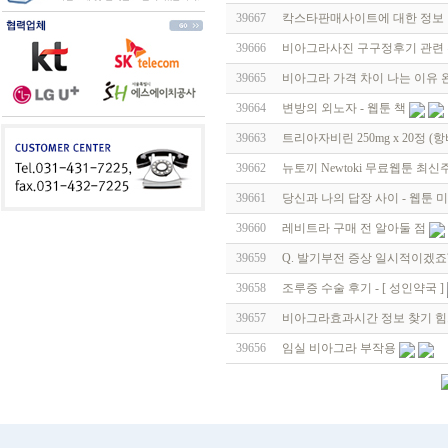
39667
칵스타판매사이트에 대한 정보 얻기
39666
비아그라사진 구구정후기 관련 추천
39665
비아그라 가격 차이 나는 이유 
39664
변방의 외노자 - 웹툰 책
39663
트리아자비린 250mg x 20정 
39662
뉴토끼 Newtoki 무료웹툰 최신
39661
당신과 나의 답장 사이 - 웹툰
39660
레비트라 구매 전 알아둘 점
39659
Q. 발기부전 증상 일시적이겠죠
39658
조루증 수술 후기 - [ 성인약국 ]
39657
비아그라효과시간 정보 찾기 힘
39656
임실 비아그라 부작용