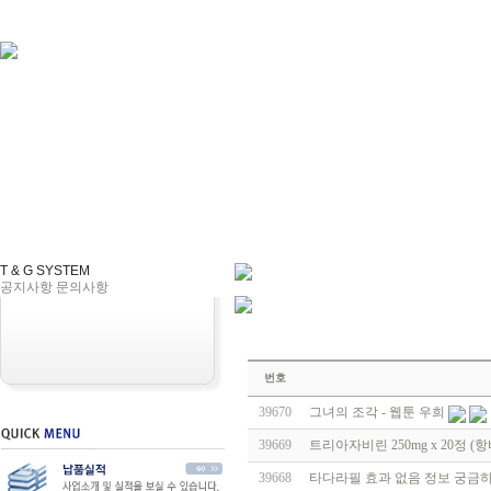
T & G SYSTEM
공지사항
문의사항
번호
39670
그녀의 조각 - 웹툰 우희
39669
트리아자비린 250mg x 20정 
39668
타다라필 효과 없음 정보 궁금