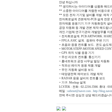
안녕 하십니까
** 생각하시는 아이디어를 상품화 해드리
** 소중한 아이디어를 저렴한 비용으로
** 모든 전자 기기및 설비를 개발. 제작 
전자회로설계 견본제작-PCB 설계 전문 
전자제품 응용기기 기구 자동화장치 설비
공장 자동화 등 개발 견본 제작 해드립니
개인.기업체.연구기관의 개발업무를 지
= 전자회로설계. PCB ARTWORK. HARD 
= FPGA.ASIC 설계. 컴퓨터 주변 기기
= 초음파 응용 컨트롤 보드. 온도.습도
= MOTOR.STEPP-MOTOR.SPEED CON
= GPS 위치 식별 응용 기기
= 무선 리모트 컨트롤. 통신기기
= 홈네트워크 공장 사무실 빌딩 자동화
= 적외선 레이저 응용 제품 개발
= 무인 자동화 설비용 보드
= 태양광전력 제어보드 개발 제작
= RADAR 응용 설비의 컨트롤 보드
= 기구. Mockup 설계
LCSTEK : 전화 : 02-2216-3566. 휴대 : 010
메일 :
snbrnet@naver.com
.
http://blog.nave
연락 주시면 성심것 상담 해드리겠습니다