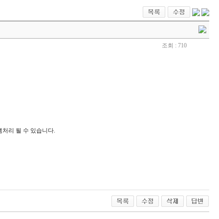
조회 : 710
처리 될 수 있습니다.