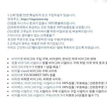
1.신뢰!정품!안전!확실하게 믿고 구입하실수 있습니다.
약국주소 :
https://viagrastore.top
(1)정품 아니거나 효과가 없을시 100%환불해드립니다.
(2)저희약국에서 취급하는 모든 제품은 100%정품임을 보장합니다.
(3)소중한 고객님의 프라이버시를 위한 비밀보장 및 배송해드립니다.
2.어디서도 찾아볼수 없는 신제품들!!!
초간편 주문으로 오늘 주문하면 내일 수령(무료배송)
3.고객님이 원하는 제품은 바로 여기있습니다.
아직도 고민하나요?빨리찾아와주세요~절때 후회하지 않도록 하겠습니다.
비아마켓
비아그라 구입,구매, 비아센터, 온라인 약국 비아그라 판매
정품 비아그라 시알리스
정품 비아그라 시알리스 구매 처방 가격 약국 효과 효능 지
비아그라구매
1+1 이벤트 + 당일 배송 !
비아몰-viamall
비아그라 구매 사이트
비아마켓
VIA MARKET 100% 정품
파워맨
파워맨 비아그라, 파워맨 사이트.
비아맥스 | 비아그라구입 | 시알리스구매
100%정품 | 무료배송 | 간편한주문 |
비아맥스 | 비아그라구입 | 시알리스구매
100%정품 | 무료배송 | 간편한주문 |
비아탑-시알리스 구입
시알리스 구매 시알리스 구입 시알리스 정품 시알리스
비아몰-비아그라 사알리스 구매사이트
1+1 이벤트 (사은품은 필수 !!!)