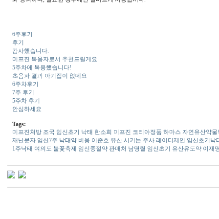
6주후기
후기
감사했습니다.
미프진 복용자로서 추천드릴게요
5주차에 복용했습니다!
초음파 결과 아기집이 없데요
6주차후기
7주 후기
5주차 후기
안심하세요
Tags:
미­프진처방
조국
임신초기 낙태
한소희
미프진 코리아정품
하마스
자연유산약물
재난문자
임신7주 낙태약 비용
이준호
유산 시키는 주사
레이디제인
임­신초기낙­
1주낙태
여의도 불꽃축제
임신중절약 판매처
남명렬
임신초기 유산유도약
이재
코
리
아