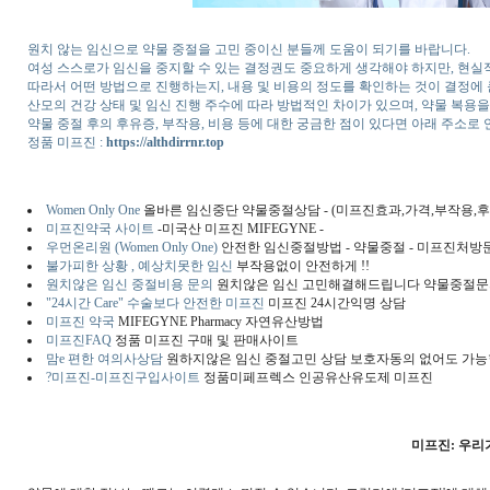
원치 않는 임신으로 약물 중절을 고민 중이신 분들께 도움이 되기를 바랍니다.
여성 스스로가 임신을 중지할 수 있는 결정권도 중요하게 생각해야 하지만, 현실
따라서 어떤 방법으로 진행하는지, 내용 및 비용의 정도를 확인하는 것이 결정에 
산모의 건강 상태 및 임신 진행 주수에 따라 방법적인 차이가 있으며, 약물 복용
약물 중절 후의 후유증, 부작용, 비용 등에 대한 궁금한 점이 있다면 아래 주소로 
정품 미프진 :
https://althdirrnr.top
Women Only One
올바른 임신중단 약물중절상담 - (미프진효과,가격,부작용,
미프진약국 사이트
-미국산 미프진 MIFEGYNE -
우먼온리원 (Women Only One)
안전한 임신중절방법 - 약물중절 - 미프진처방
불가피한 상황 , 예상치못한 임신
부작용없이 안전하게 !!
원치않은 임신 중절비용 문의
원치않은 임신 고민해결해드립니다 약물중절문
"24시간 Care" 수술보다 안전한 미프진
미프진 24시간익명 상담
미프진 약국
MIFEGYNE Pharmacy 자연유산방법
미프진FAQ
정품 미프진 구매 및 판매사이트
맘e 편한 여의사상담
원하지않은 임신 중절고민 상담 보호자동의 없어도 가
?미프진-미프진구입사이트
정품미페프렉스 인공유산유도제 미프진
미프진: 우리