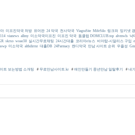
안마
미프진약국 처방
유머판
24 약국
천사약국
ViagraSite
MifeSilo
링크와
밍키넷 
114
vianews
allmy
미소약국미프진
미프진 약국
돔클럽 DOMCLUB.top
alvmwls
낙
aKR
skrxo
woao50
실시간무료채팅
24시간대출
코리아e뉴스
비아탑-시알리스 구입
nswp
미소약국
althdirrnr
대출DB
24Parmacy
캔디약국
만남 사이트 순위
우즐성
Gm
이트 보는방법 소개팅
#
무료만남사이트.kr
#
애인만들기 중년만남 일탈후기
#
내가