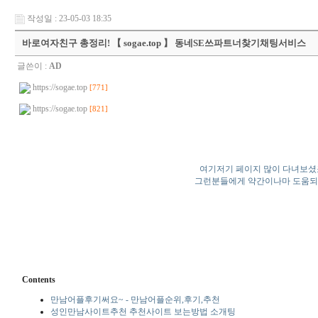
작성일 : 23-05-03 18:35
바­로­여­자­친­구 총정리! 【 sogae.top 】 동네SE쓰파트너찾기채팅서비스
글쓴이 :
AD
https://sogae.top
[771]
https://sogae.top
[821]
여기저기 페이지 많이 다녀보셨
그런분들에게 약간이나마 도움
Contents
만남어플후기써요~ - 만남어플순위,후기,추천
성인만남사이트추천 추천사이트 보는방법 소개팅