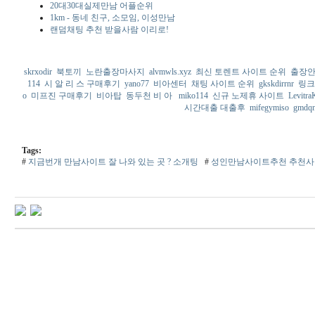
20대30대실제만남 어플순위
1km - 동네 친구, 소모임, 이성만남
랜덤채팅 추천 받을사람 이리로!
skrxodir
북토끼
노란출장마사지
alvmwls.xyz
최신 토렌트 사이트 순위
출장
114
시 알 리 스 구매후기
yano77
비아센터
채팅 사이트 순위
gkskdirrnr
링크
o
미프진 구매후기
비아탑
동두천 비 아
miko114
신규 노제휴 사이트
Levitr
시간대출 대출후
mifegymiso
gmdq
Tags:
#
지금번개 만남사이트 잘 나와 있는 곳 ? 소개팅
#
성인만남사이트추천 추천사
코
리
아
건
강
돔