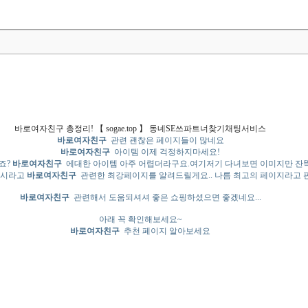
바­로­여­자­친­구 총정리! 【 sogae.top 】 동네SE쓰파트너찾기채팅서비스
바­로­여­자­친­구
관련 괜찮은 페이지들이 많네요
바­로­여­자­친­구
아이템 이제 걱정하지마세요!
죠?
바­로­여­자­친­구
에대한 아이템 아주 어렵더라구요.여기저기 다녀보면 이미지만 
되시라고
바­로­여­자­친­구
관련한 최강페이지를 알려드릴게요.. 나름 최고의 페이지라고 
바­로­여­자­친­구
관련해서 도움되셔셔 좋은 쇼핑하셨으면 좋겠네요...
아래 꼭 확인해보세요~
바­로­여­자­친­구
추천 페이지 알아보세요