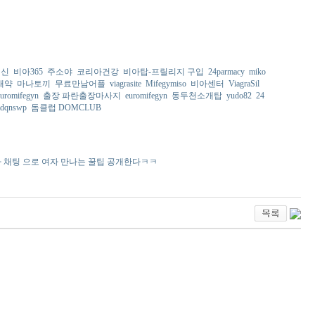
갱신
비아365
주소야
코리아건강
비아탑-프릴리지 구입
24parmacy
miko
태약
마나토끼
무료만남어플
viagrasite
Mifegymiso
비아센터
ViagraSil
euromifegyn
출장 파란출장마사지
euromifegyn
동두천소개탑
yudo82
24
dqnswp
돔클럽 DOMCLUB
 채팅 으로 여자 만나는 꿀팁 공개한다ㅋㅋ