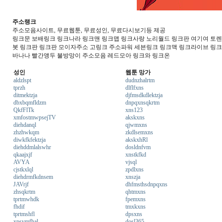
주소랭크
주소모음사이트, 무료웹툰, 무료성인, 무료다시보기등 제공
링크문 보배링크 링크나라 링크맨 링크맵 링크사랑 노리월드 링크판 여기여 토렌트
봇 링크판 링크판 모이자주소 고링크 주소파워 세븐링크 링크맥 링크라이브 링
바나나 빨간앵두 불방망이 주소모음 레드모아 링크와 링크온
성인
웹툰 망가
aldzlspt
dudnzhalrtm
tprzh
dlflfxns
ditmektzja
djfmsdkdlektzja
dbxbqmfldzm
dnpqxnsqkrtm
QkfFlTk
xns123
xmfostmwpsejTV
akskxns
diehdanql
qjwmxns
zhzhwkqm
zkdlsemxns
diwkfkfektzja
akskxhRl
diehddmlalswhr
dosldnfvm
qkaajxjf
xnstkfkd
AVYA
vjsql
cjstkxlql
zpdlxns
diehdrmfkdnsem
xnszja
JAVrjf
dhfmsthsdnpqxns
zhsqkrtm
qhtmxns
tprtmwhdk
fpemxns
fhdif
tmxkxns
tprtmshfl
dpsxns
xpsvmfhal
dosl365