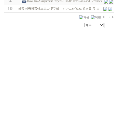
347
How Do Assignment Experts Handle Revisions and Feedback?
346
세종 미국정품아프로드~F구입 - ‘비아그라’로도 효과를 못 보…
11
12
1
코
리
아
건
강
돔
클
럽
DOMCLUB
Mifegymiso
alvmwls.xyz
vianews
미
프
진
약
국
박
스
미