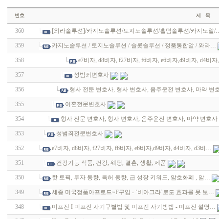
번호
제 목
360
[와라솔루션]/카지노솔루션/토지노솔루션/홀덤솔루션/카지노알/
359
카지노솔루션 / 토지노솔루션 / 슬롯솔루션 / 정품통합알 / 와라…
358
e7비자, d8비자, f27비자, f6비자, e6비자,d9비자, d4비자
357
성범죄변호사
356
형사 전문 변호사, 형사 변호사, 음주운전 변호사, 마약 변
355
이혼전문변호사
354
형사 전문 변호사, 형사 변호사, 음주운전 변호사, 마약 변호사
353
성범죄전문변호사
352
e7비자, d8비자, f27비자, f6비자, e6비자,d9비자, d4비자, d3비…
351
건강기능 식품, 건강, 웨딩, 결혼, 생활, 제품
350
핫 토픽, 투자 동향, 특허 동향, 급 성장 키워드, 암호화폐 , 암…
349
세종 미국정품아프로드~F구입 - ‘비아그라’로도 효과를 못 보…
348
미프진 I 미프진 사기구별법 및 미프진 사기방법 - 미프진 설명…